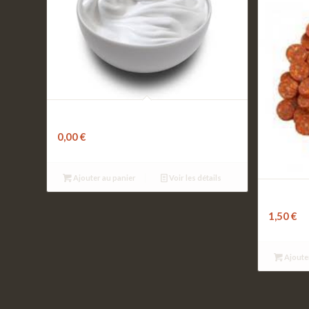
Base crème fraiche
0,00
€
Ajouter au panier
Voir les détails
Mergu
1,50
€
Ajoute