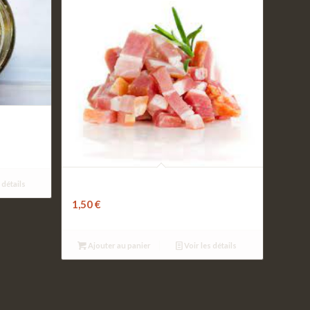
Lardon
 détails
1,50
€
Ajouter au panier
Voir les détails