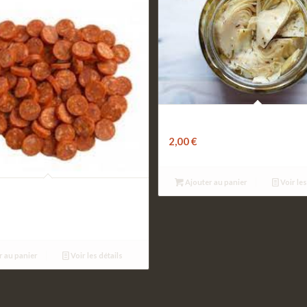
Artichaut à l’huile
2,00
€
Ajouter au panier
Voir les
ez
r au panier
Voir les détails