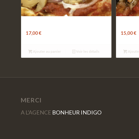
Végétarienne
Proven
17,00
€
15,00
€
Ajouter au panier
Voir les détails
Ajoute
MERCI
A L’AGENCE
BONHEUR INDIGO