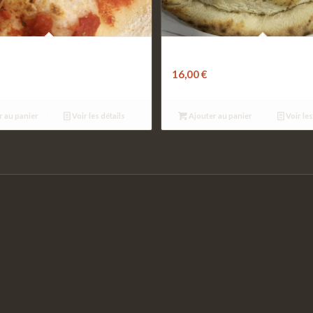
çale
Calzone
16,00
€
r au panier
Voir les détails
Ajouter au panier
Voir les