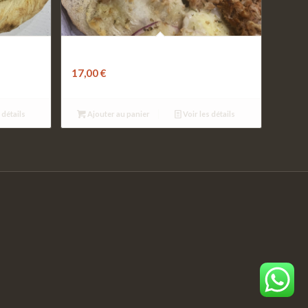
Désirée
17,00
€
 détails
Ajouter au panier
Voir les détails