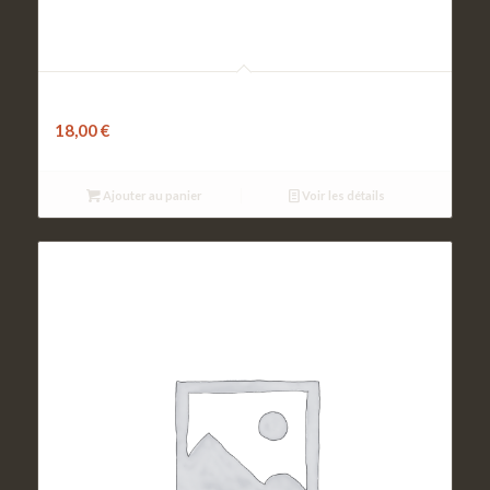
L’oursin
18,00
€
Ajouter au panier
Voir les détails