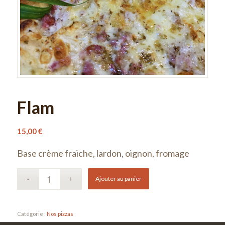
Flam
15,00
€
Base crème fraiche, lardon, oignon, fromage
Ajouter au panier
Catégorie :
Nos pizzas