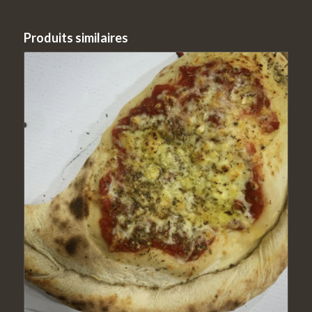
Produits similaires